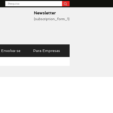
Search
be
Newsletter
{subscription_form_1}
Envolva-se
Para Empresas