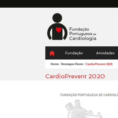
Fundação
Portuguesa
Cardiologia
Menu
Skip
Fundação
Atividades
to
content
Home
/
Destaque Home
/
CardioPrevent 2020
CardioPrevent 2020