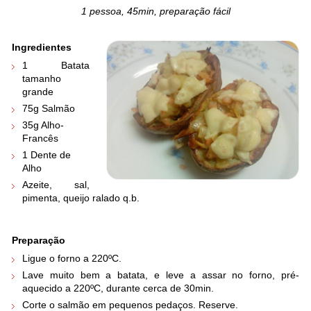
1 pessoa, 45min, preparação fácil
Ingredie
ntes
1 Batata
tamanho
grande
75g Salmão
35g Alho-
Francês
1 Dente de
Alho
Azeite, sal,
pimenta, queijo ralado q.b.
Preparação
Ligue o forno a 220ºC.
Lave muito bem a batata, e leve a assar no forno, pré-
aquecido a 220ºC, durante cerca de 30min.
Corte o salmão em pequenos pedaços. Reserve.