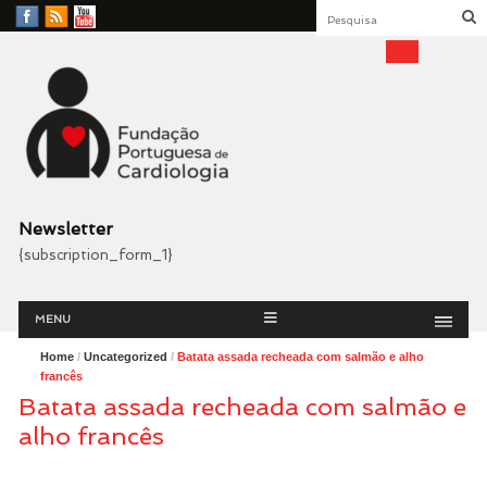
Facebook
RSS
YouTube
Feed
Fundação Portuguesa
Cardiologia
Newsletter
{subscription_form_1}
Menu
Skip
MENU
to
content
Home
/
Uncategorized
/
Batata assada recheada com salmão e alho
francês
Batata assada recheada com salmão e
alho francês