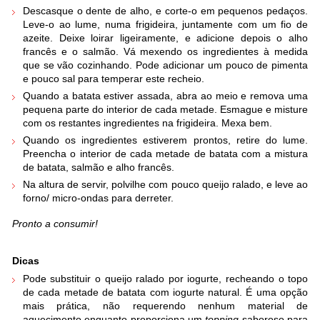
Descasque o dente de alho, e corte-o em pequenos pedaços.
Leve-o ao lume, numa frigideira, juntamente com um fio de
azeite. Deixe loirar ligeiramente, e adicione depois o alho
francês e o salmão. Vá mexendo os ingredientes à medida
que se vão cozinhando. Pode adicionar um pouco de pimenta
e pouco sal para temperar este recheio.
Quando a batata estiver assada, abra ao meio e remova uma
pequena parte do interior de cada metade. Esmague e misture
com os restantes ingredientes na frigideira. Mexa bem.
Quando os ingredientes estiverem prontos, retire do lume.
Preencha o interior de cada metade de batata com a mistura
de batata, salmão e alho francês.
Na altura de servir, polvilhe com pouco queijo ralado, e leve ao
forno/ micro-ondas para derreter.
Pronto a consumir!
Dicas
Pode substituir o queijo ralado por iogurte, recheando o topo
de cada metade de batata com iogurte natural. É uma opção
mais prática, não requerendo nenhum material de
aquecimento enquanto proporciona um
topping
saboroso para