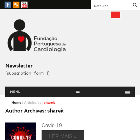
Facebook
RSS
YouTube
Feed
Fundação Portuguesa
Cardiologia
Newsletter
{subscription_form_1}
Menu
Skip
MENU
to
content
Home
/ Articles by:
shareit
Author Archives:
shareit
Covid-19
LER MAIS »