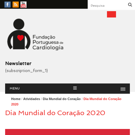
Facebook
RSS
YouTube
Feed
Fundação Portuguesa
Cardiologia
Newsletter
{subscription_form_1}
Menu
Skip
MENU
to
content
Home
/
Atividades
/
Dia Mundial do Coração
/
Dia Mundial do Coração
2020
Dia Mundial do Coração 2020