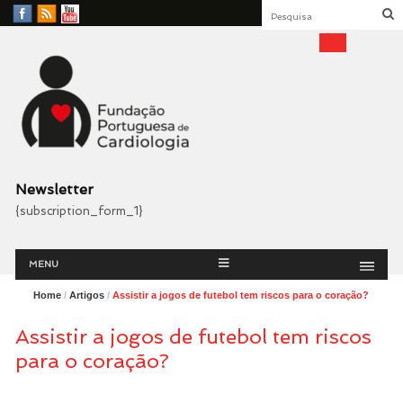
Facebook
RSS
YouTube
Feed
Fundação Portuguesa
Cardiologia
Newsletter
{subscription_form_1}
Menu
Skip
MENU
to
content
Home
/
Artigos
/
Assistir a jogos de futebol tem riscos para o coração?
Assistir a jogos de futebol tem riscos
para o coração?