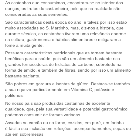
As castanhas que consumimos, encontram-se no interior dos
ouriços, os frutos do castanheiro, pelo que na realidade são
consideradas as suas sementes.
São características desta época do ano, e talvez por isso estão
muito associadas ao S. Martinho, mas, diz-nos a história, que
durante séculos, as castanhas tiveram uma relevância enorme
na cultura, gastronomia e hábitos alimentares e mitigaram a
fome a muita gente.
Possuem características nutricionais que as tornam bastante
benéficas para a saúde, pois são um alimento bastante rico:
grandes fornecedoras de hidratos de carbono, sobretudo na
forma de amido, e também de fibras, sendo por isso um alimento
bastante saciante.
São pobres em gordura e isentas de glúten. Destaca-se também
a sua riqueza particularmente em Vitamina C, potássio e
polifenois.
No nosso país são produzidas castanhas de excelente
qualidade, que, pela sua versatilidade e potencial gastronómico
podemos consumir de formas variadas.
Assadas no carvão ou no forno, cozidas, em puré, em farinha…
é fácil a sua inclusão em refeições, acompanhamentos, sopas ou
até em sobremesas.