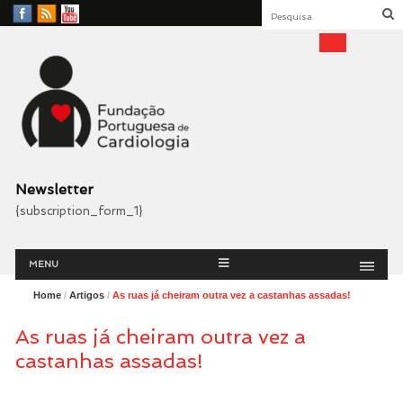
Facebook
RSS
YouTube
Feed
Fundação Portuguesa
Cardiologia
Newsletter
{subscription_form_1}
Menu
Skip
MENU
to
content
Home
/
Artigos
/
As ruas já cheiram outra vez a castanhas assadas!
As ruas já cheiram outra vez a
castanhas assadas!