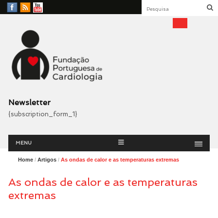
Facebook
RSS
YouTube
Feed
Fundação Portuguesa
Cardiologia
Newsletter
{subscription_form_1}
Menu
Skip
MENU
to
content
Home
/
Artigos
/
As ondas de calor e as temperaturas extremas
As ondas de calor e as temperaturas
extremas