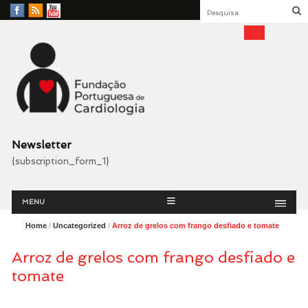
Facebook
RSS
YouTube
Feed
Fundação Portuguesa
Cardiologia
Newsletter
{subscription_form_1}
Menu
Skip
MENU
to
content
Home
/
Uncategorized
/
Arroz de grelos com frango desfiado e tomate
Arroz de grelos com frango desfiado e
tomate