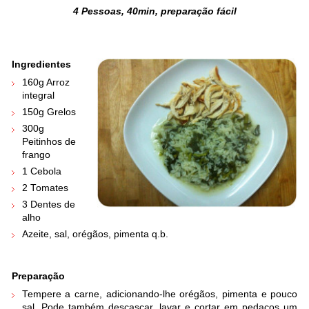
4 Pessoas, 40min, preparação fácil
.
.
Ingredientes
160g Arroz
integral
150g Grelos
300g
Peitinhos de
frango
1 Cebola
2 Tomates
3 Dentes de
alho
Azeite, sal, orégãos, pimenta q.b.
Preparação
Tempere a carne, adicionando-lhe orégãos, pimenta e pouco
sal. Pode também descascar, lavar e cortar em pedaços um