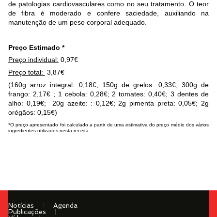
de patologias cardiovasculares como no seu tratamento. O teor
de fibra é moderado e confere saciedade, auxiliando na
manutenção de um peso corporal adequado.
Preço Estimado *
Preço individual:
0,97€
Preço total:
3,87€
(160g arroz integral: 0,18€; 150g de grelos: 0,33€; 300g de
frango: 2,17€ ; 1 cebola: 0,28€; 2 tomates: 0,40€; 3 dentes de
alho: 0,19€; 20g azeite: : 0,12€; 2g pimenta preta: 0,05€; 2g
orégãos: 0,15€)
*O preço apresentado foi calculado a partir de uma estimativa do preço médio dos vários
ingredientes utilizados nesta receita.
Notícias
Agenda
Publicações