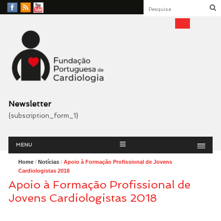
Facebook
RSS
YouTube
Feed
Fundação Portuguesa
Cardiologia
Newsletter
{subscription_form_1}
Menu
Skip
MENU
to
content
Home
/
Notícias
/
Apoio à Formação Profissional de Jovens
Cardiologistas 2018
Apoio à Formação Profissional de
Jovens Cardiologistas 2018