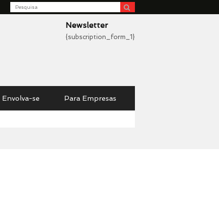
Search
be
Newsletter
{subscription_form_1}
Envolva-se
Para Empresas