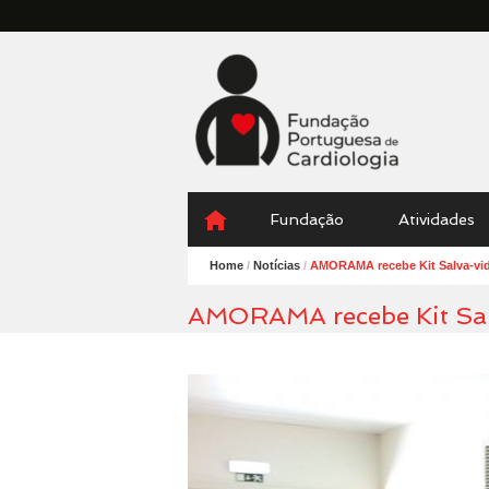
Fundação
Portuguesa
Cardiologia
Menu
Skip
Fundação
Atividades
to
content
Home
/
Notícias
/
AMORAMA recebe Kit Salva-vi
AMORAMA recebe Kit Sal