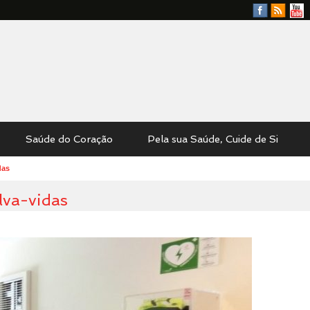
Facebook
RSS
YouTu
Feed
Saúde do Coração
Pela sua Saúde, Cuide de Si
das
va-vidas