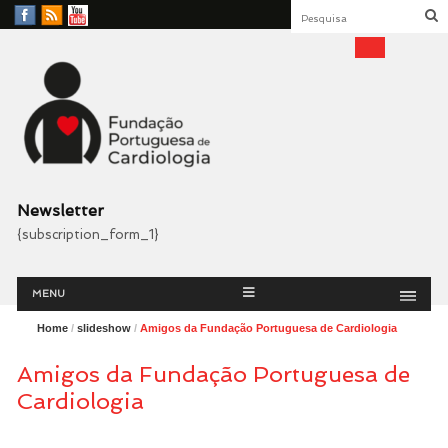
Facebook
RSS
YouTube
Feed
Fundação Portuguesa
Cardiologia
Newsletter
{subscription_form_1}
Menu
Skip
MENU
to
content
Home
/
slideshow
/
Amigos da Fundação Portuguesa de Cardiologia
Amigos da Fundação Portuguesa de
Cardiologia