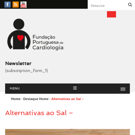
Facebook
RSS
YouTube
Feed
Fundação Portuguesa
Cardiologia
Newsletter
{subscription_form_1}
Menu
Skip
MENU
to
content
Home
/
Destaque Home
/
Alternativas ao Sal –
Alternativas ao Sal –