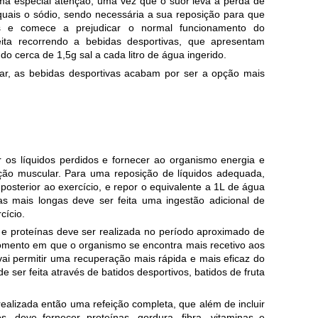
ma especial atenção, uma vez que o suor leva à perda de
quais o sódio, sendo necessária a sua reposição para que
os e comece a prejudicar o normal funcionamento do
ita recorrendo a bebidas desportivas, que apresentam
do cerca de 1,5g sal a cada litro de água ingerido.
car, as bebidas desportivas acabam por ser a opção mais
or os líquidos perdidos e fornecer ao organismo energia e
ução muscular. Para uma reposição de líquidos adequada,
osterior ao exercício, e repor o equivalente a 1L de água
vas mais longas deve ser feita uma ingestão adicional de
cício.
 e proteínas deve ser realizada no período aproximado de
omento em que o organismo se encontra mais recetivo aos
vai permitir uma recuperação mais rápida e mais eficaz do
de ser feita através de batidos desportivos, batidos de fruta
ealizada então uma refeição completa, que além de incluir
, deve fornecer proteínas, gordura, fibra, vitaminas e