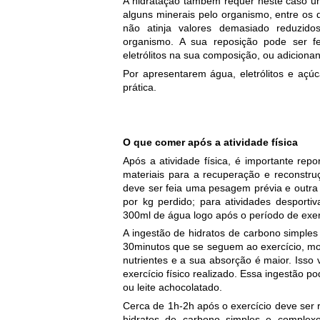
A hidratação também requer neste caso u
alguns minerais pelo organismo, entre os 
não atinja valores demasiado reduzid
organismo. A sua reposição pode ser fe
eletrólitos na sua composição, ou adicionan
Por apresentarem água, eletrólitos e açú
prática.
O que comer após a atividade
física
Após a atividade física, é importante rep
materiais para a recuperação e reconstr
deve ser feia uma pesagem prévia e outra p
por kg perdido; para atividades desporti
300ml de água logo após o período de exer
A ingestão de hidratos de carbono simples
30minutos que se seguem ao exercício, m
nutrientes e a sua absorção é maior. Isso 
exercício físico realizado. Essa ingestão po
ou leite achocolatado.
Cerca de 1h-2h após o exercício deve ser r
hidratos de carbono simples e complexos