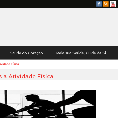
Facebook
RSS
YouTu
Feed
Saúde do Coração
Pela sua Saúde, Cuide de Si
ividade Física
 a Atividade Física