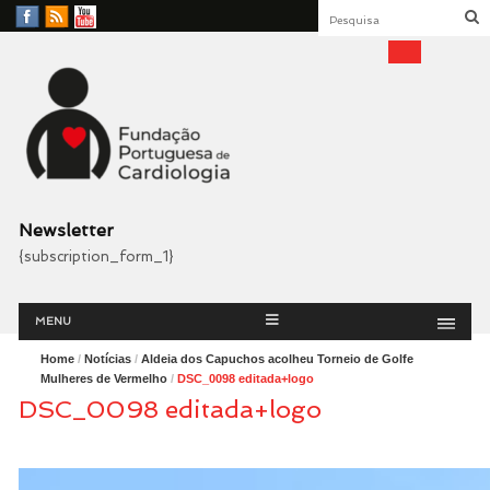
Facebook
RSS
YouTube
Feed
Fundação Portuguesa
Cardiologia
Newsletter
{subscription_form_1}
Menu
Skip
MENU
to
content
Home
/
Notícias
/
Aldeia dos Capuchos acolheu Torneio de Golfe
Mulheres de Vermelho
/
DSC_0098 editada+logo
DSC_0098 editada+logo