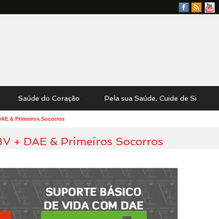
Facebook
RSS
YouTu
Feed
Saúde do Coração
Pela sua Saúde, Cuide de Si
AE & Primeiros Socorros
V + DAE & Primeiros Socorros