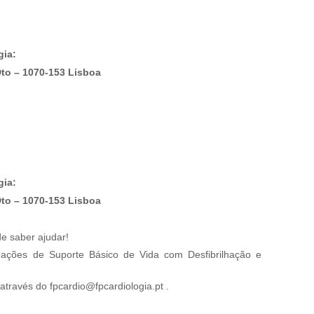
gia:
Dto – 1070-153 Lisboa
gia:
Dto – 1070-153 Lisboa
de saber ajudar!
mações de Suporte Básico de Vida com Desfibrilhação e
 através do
fpcardio@fpcardiologia.pt
.