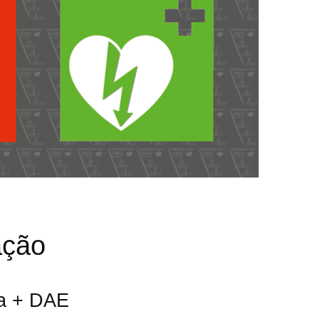
ação
da + DAE