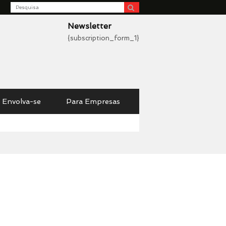
Search
be
Newsletter
{subscription_form_1}
Envolva-se
Para Empresas