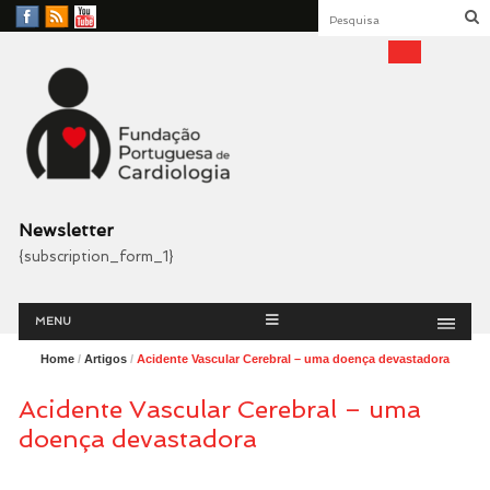
Facebook
RSS
YouTube
Feed
Fundação Portuguesa
Cardiologia
Newsletter
{subscription_form_1}
Menu
Skip
MENU
to
content
Home
/
Artigos
/
Acidente Vascular Cerebral – uma doença devastadora
Acidente Vascular Cerebral – uma
doença devastadora