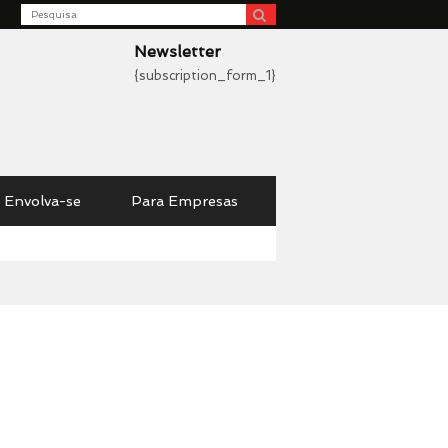
Search
be
Newsletter
{subscription_form_1}
Envolva-se
Para Empresas