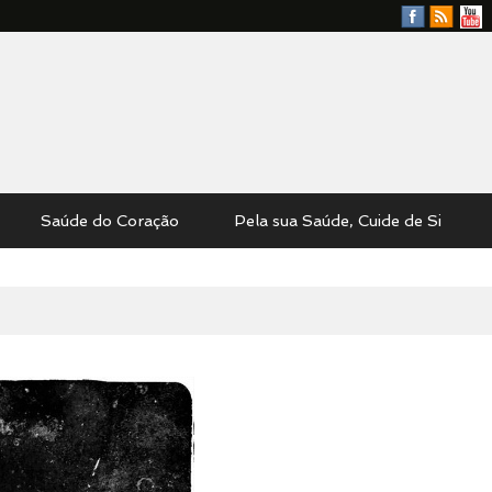
Facebook
RSS
YouTu
Feed
Saúde do Coração
Pela sua Saúde, Cuide de Si