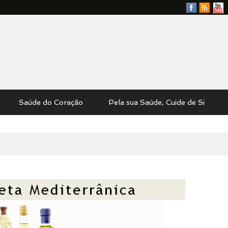
Facebook
RSS
YouTu
Feed
Saúde do Coração
Pela sua Saúde, Cuide de Si