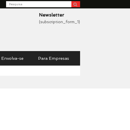
Search
be
Newsletter
{subscription_form_1}
Envolva-se
Para Empresas