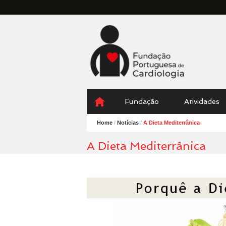
Fundação
Portuguesa
Cardiologia
Menu
Skip
Fundação
Atividades
to
content
Home
/
Notícias
/
A Dieta Mediterrânica
A Dieta Mediterrânica