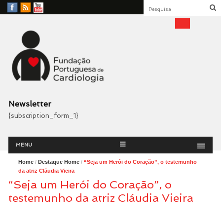
Facebook
RSS
YouTube
Feed
Fundação Portuguesa
Cardiologia
Newsletter
{subscription_form_1}
Menu
Skip
MENU
to
content
Home
/
Destaque Home
/
“Seja um Herói do Coração”, o testemunho
da atriz Cláudia Vieira
“Seja um Herói do Coração”, o
testemunho da atriz Cláudia Vieira