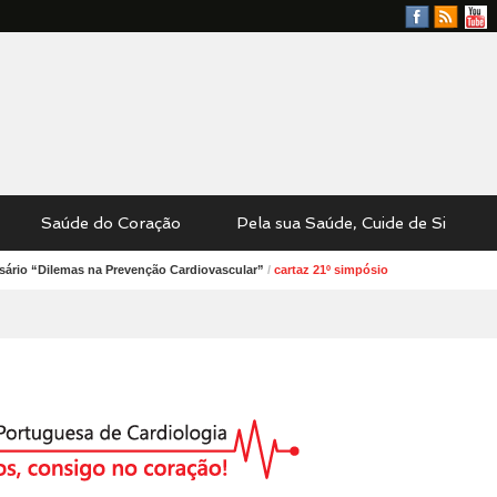
Facebook
RSS
YouTu
Feed
Saúde do Coração
Pela sua Saúde, Cuide de Si
sário “Dilemas na Prevenção Cardiovascular”
/
cartaz 21º simpósio