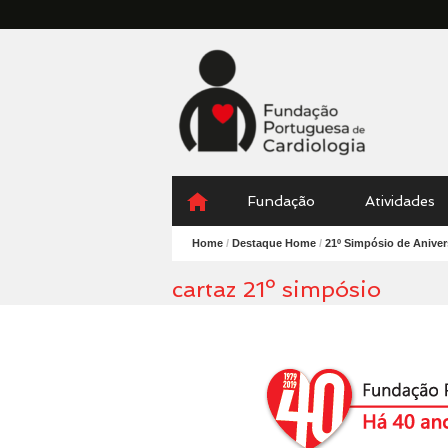
Fundação
Portuguesa
Cardiologia
Menu
Skip
Fundação
Atividades
to
content
Home
/
Destaque Home
/
21º Simpósio de Aniver
cartaz 21º simpósio