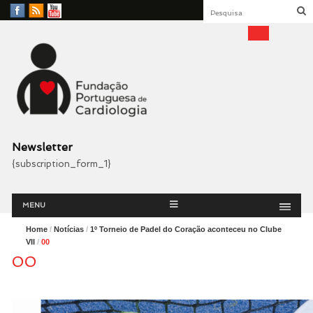
Facebook
RSS
YouTube
Feed
Fundação Portuguesa
Cardiologia
Newsletter
{subscription_form_1}
Menu
Skip
MENU
to
content
Home
/
Notícias
/
1º Torneio de Padel do Coração aconteceu no Clube
VII
/
00
00