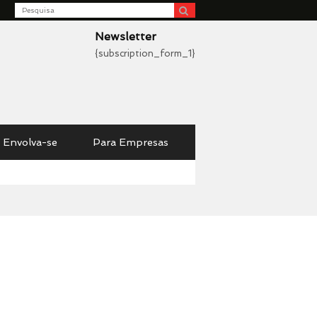
Search
be
Newsletter
{subscription_form_1}
Envolva-se
Para Empresas