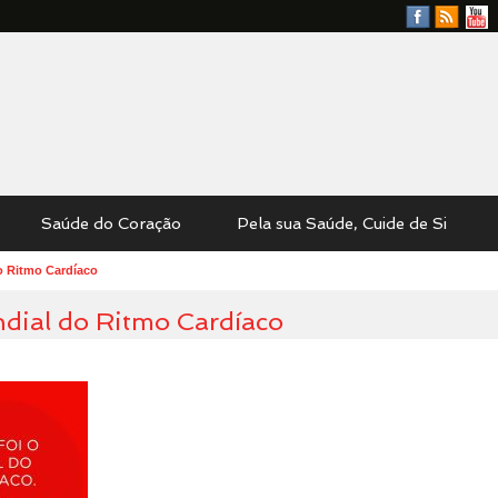
Facebook
RSS
YouTu
Feed
Saúde do Coração
Pela sua Saúde, Cuide de Si
do Ritmo Cardíaco
ndial do Ritmo Cardíaco